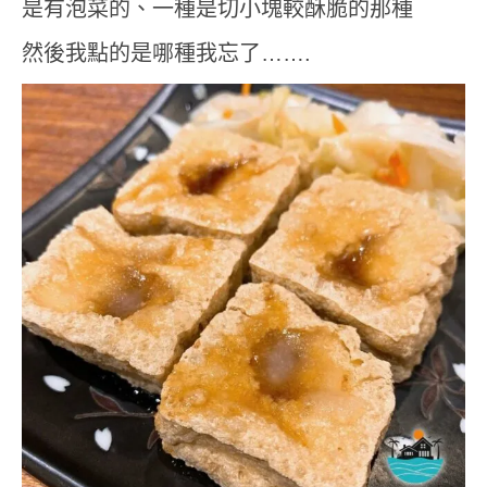
是有泡菜的、一種是切小塊較酥脆的那種
然後我點的是哪種我忘了…….