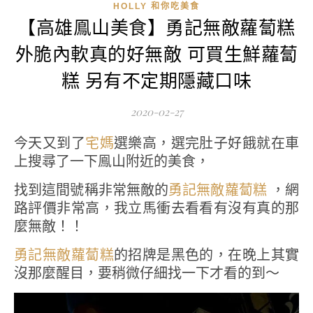
HOLLY 和你吃美食
【高雄鳯山美食】勇記無敵蘿蔔糕
外脆內軟真的好無敵 可買生鮮蘿蔔
糕 另有不定期隱藏口味
2020-02-27
今天又到了
宅媽
選樂高，選完肚子好餓就在車
上搜尋了一下鳯山附近的美食，
找到這間號稱非常無敵的
勇記無敵蘿蔔糕
，網
路評價非常高，我立馬衝去看看有沒有真的那
麼無敵！！
勇記無敵蘿蔔糕
的招牌是黑色的，在晚上其實
沒那麼醒目，要稍微仔細找一下才看的到～