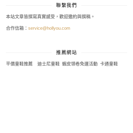
聯繫我們
本站文章皆撰寫真實感受，歡迎邀約與撰稿。
合作信箱：
service@hollyou.com
推薦網站
平價童鞋推薦
迪士尼童鞋
蝦皮領卷免運活動
卡通童鞋