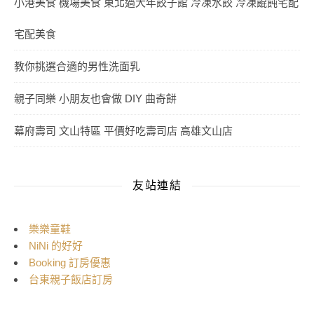
小港美食 機場美食 東北過大年餃子館 冷凍水餃 冷凍餛飩宅配
宅配美食
教你挑選合適的男性洗面乳
親子同樂 小朋友也會做 DIY 曲奇餅
幕府壽司 文山特區 平價好吃壽司店 高雄文山店
友站連結
樂樂童鞋
NiNi 的好好
Booking 訂房優惠
台東親子飯店訂房