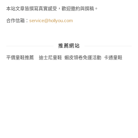
本站文章皆撰寫真實感受，歡迎邀約與撰稿。
合作信箱：
service@hollyou.com
推薦網站
平價童鞋推薦
迪士尼童鞋
蝦皮領卷免運活動
卡通童鞋