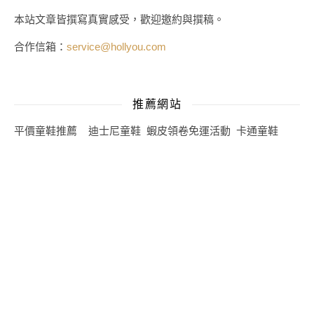
本站文章皆撰寫真實感受，歡迎邀約與撰稿。
合作信箱：
service@hollyou.com
推薦網站
平價童鞋推薦
迪士尼童鞋
蝦皮領卷免運活動
卡通童鞋