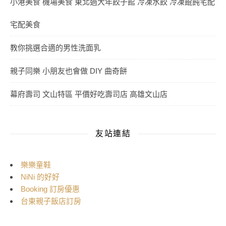
小港美食 機場美食 東北過大年餃子館 冷凍水餃 冷凍餛飩宅配
宅配美食
教你挑選合適的男性洗面乳
親子同樂 小朋友也會做 DIY 曲奇餅
幕府壽司 文山特區 平價好吃壽司店 高雄文山店
友站連結
樂樂童鞋
NiNi 的好好
Booking 訂房優惠
台東親子飯店訂房