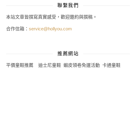
聯繫我們
本站文章皆撰寫真實感受，歡迎邀約與撰稿。
合作信箱：
service@hollyou.com
推薦網站
平價童鞋推薦
迪士尼童鞋
蝦皮領卷免運活動
卡通童鞋