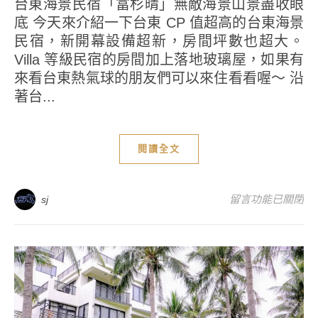
台東海景民宿「富杉晴」無敵海景山景盡收眼
底 今天來介紹一下台東 CP 值超高的台東海景
民宿，新開幕設備超新，房間坪數也超大。
Villa 等級民宿的房間加上落地玻璃屋，如果有
來看台東熱氣球的朋友們可以來住看看喔～ 沿
著台...
閱讀全文
在〈台東隱藏景點 – 
留言功能已關閉
sj