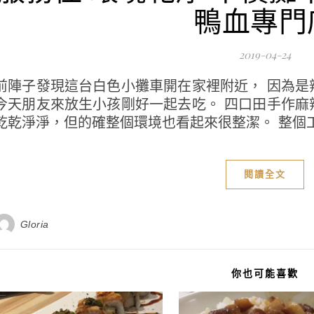
鴨血專門
2019-04-24
前陣子發現這台白色小攤車開在家裡附近， 因為是
今天朋友來放生小孩剛好一起去吃。 四口田手作麻
乾乾淨淨，但的確整個環境也看起來很整潔。 整個工
閱讀全文
Gloria
你也可能喜歡