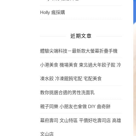
Holly 瘋採購
近期文章
體驗尖端科技－最新款大螢幕折疊手機
小港美食 機場美食 東北過大年餃子館 冷
凍水餃 冷凍餛飩宅配 宅配美食
教你挑選合適的男性洗面乳
親子同樂 小朋友也會做 DIY 曲奇餅
幕府壽司 文山特區 平價好吃壽司店 高雄
文山店