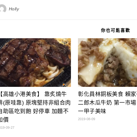
Holly
你也可能喜歡
【高雄小港美食】 靠炙燒牛
彰化員林銅板美食 賴家
排(原哇靠) 原塊堅持非組合肉
二郎木瓜牛奶 第一市場
自助區吃到飽 好停車 加麵不
一甲子美味
加價
2019-08-09
019-09-27