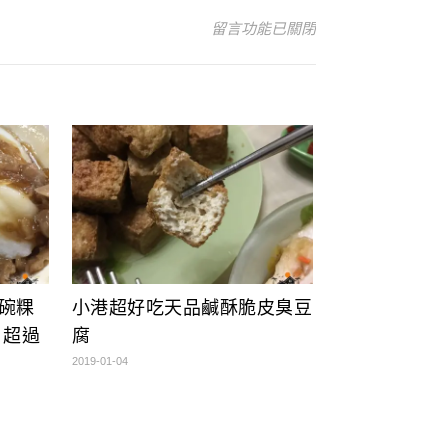
在〈小港美食 機場美食 東北過大年
留言功能已關閉
碗粿
小港超好吃天品鹹酥脆皮臭豆
 超過
腐
2019-01-04