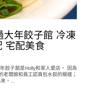
過大年餃子館 冷凍
配 宅配美食
餃子館是Holly和家人愛店， 因為
美麗的老闆娘和員工認真包水餃的模樣；
，...