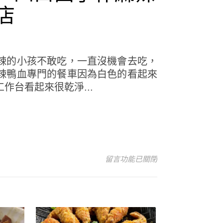
店
辣的小孩不敢吃，一直沒機會去吃，
辣鴨血專門的餐車因為白色的看起來
作台看起來很乾淨...
在〈服務佳 環境乾淨 平價攤車 四
留言功能已關閉