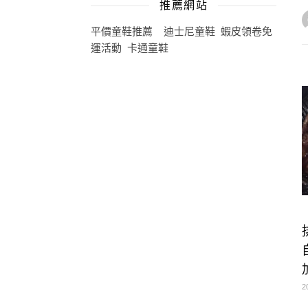
推薦網站
平價童鞋推薦
迪士尼童鞋
蝦皮領卷免
運活動
卡通童鞋
2