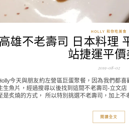
HOLLY 和你吃美食
高雄不老壽司 日本料理 
站捷運平價
2019-08-02
Holly今天與朋友約左營區巨蛋聚餐，因為我們都
生生魚片，經過搜尋以後找到這間不老壽司-立文店
至是炙燒的方式， 所以特別挑選不老壽司，加上不老壽
閱讀全文