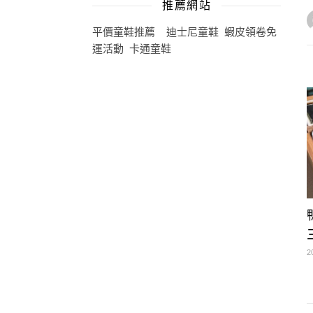
推薦網站
平價童鞋推薦
迪士尼童鞋
蝦皮領卷免
運活動
卡通童鞋
2