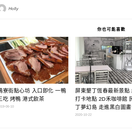
Holly
你也可能喜歡
鴨寮街點心坊 入口即化 一鴨
屏東墾丁恆春最新景點 
三吃 烤鴨 港式飲茶
打卡地點 2D禾咖啡館 
丁夢幻島 走進黑白圖畫
019-06-10
2020-10-22