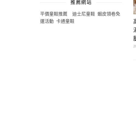
推薦網站
平價童鞋推薦
迪士尼童鞋
蝦皮領卷免
運活動
卡通童鞋
2