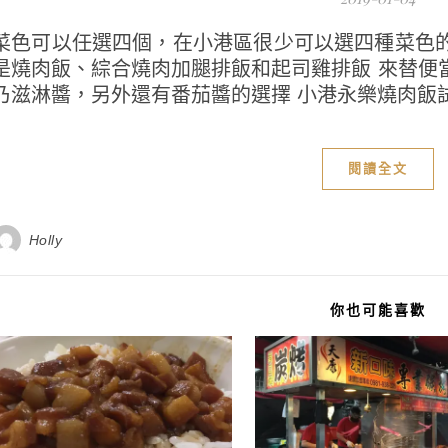
菜色可以任選四個，在小港區很少可以選四種菜色的
是燒肉飯、綜合燒肉加腿排飯和起司雞排飯 來替便
乃滋淋醬，另外還有番茄醬的選擇 小港永樂燒肉飯試吃
閱讀全文
Holly
你也可能喜歡