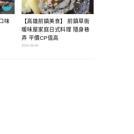
新口味
【高雄前鎮美食】 前鎮草衙
暖味屋家庭日式料理 隱身巷
弄 平價CP值高
2019-09-06