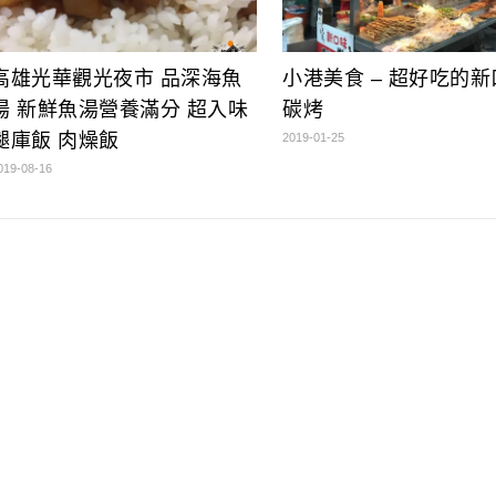
高雄光華觀光夜市 品深海魚
小港美食 – 超好吃的
湯 新鮮魚湯營養滿分 超入味
碳烤
腿庫飯 肉燥飯
2019-01-25
019-08-16