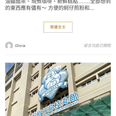
油醬醋茶、現煮咖啡、新鮮糕點…….全部想到
的東西應有儘有～ 方便的蚵仔煎粉和...
閱讀全文
在〈簡單自製蚵仔
留言功能已關閉
Gloria