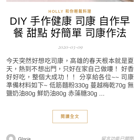
HOLLY 和你輕鬆料理
DIY 手作健康 司康 自作早
餐 甜點 好簡單 司康作法
2020-03-09
今天突然好想吃司康，高雄的春天根本就是夏
天，熱到不想出門，只好在家自己做嘍！ 好香
好好吃，整個大成功！！ 分享給各位~~ 司康
準備材料如下~ 低筋麵粉330g 蔓越梅乾70g 無
鹽奶油80g 鮮奶油80g 赤藻糖30g ...
閱讀全文
在〈DIY 手作健康
留言功能已關閉
Gloria