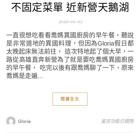
不固定菜單 近新營天鵝湖
2020-01-02
一直很想吃看看喬媽異國廚房的早午餐，聽說
是非常道地的異國料理，但因為Gloria假日都
太晚起床無法前往， 這次特地起了個大早，一
路從高雄直奔新營為了就是要吃喬媽異國廚房
的早午餐， 吃完以後有跟喬媽聊了一下，原來
喬媽是走遍...
閱讀全文
在〈【新營美食】喬
留言功能已關閉
Gloria