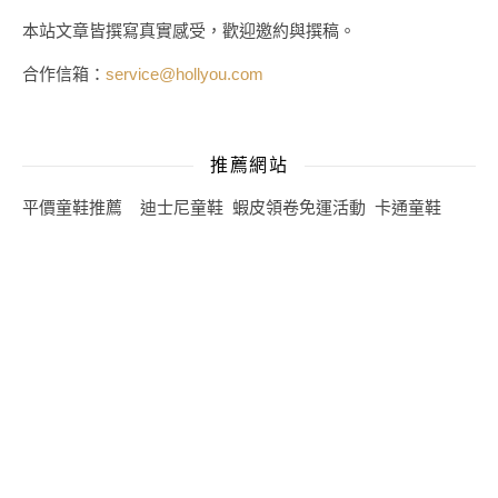
本站文章皆撰寫真實感受，歡迎邀約與撰稿。
合作信箱：
service@hollyou.com
推薦網站
平價童鞋推薦
迪士尼童鞋
蝦皮領卷免運活動
卡通童鞋