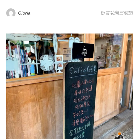
在〈屏東墾丁恆春最
留言功能已關閉
Gloria