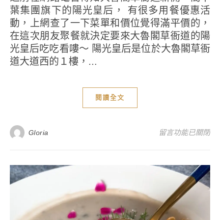
葉集團旗下的陽光皇后， 有很多用餐優惠活
動，上網查了一下菜單和價位覺得滿平價的，
在這次朋友聚餐就決定要來大魯閣草衙道的陽
光皇后吃吃看嘍～ 陽光皇后是位於大魯閣草衙
道大道西的１樓，...
閱讀全文
在〈【高雄美食餐廳
留言功能已關閉
Gloria