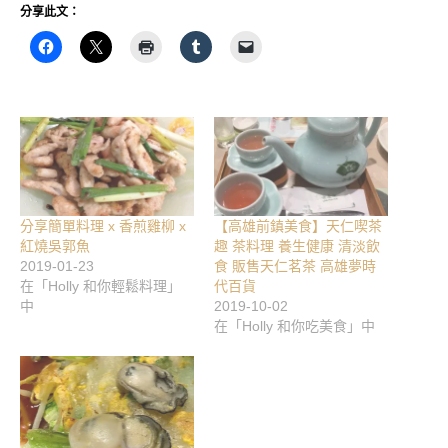
分享此文：
分享簡單料理 x 香煎雞柳 x
【高雄前鎮美食】天仁喫茶
紅燒吳郭魚
趣 茶料理 養生健康 清淡飲
2019-01-23
食 販售天仁茗茶 高雄夢時
在「Holly 和你輕鬆料理」
代百貨
中
2019-10-02
在「Holly 和你吃美食」中