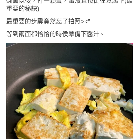
翻面以後，打一顆蛋，蛋液直接倒在豆腐下(最
重要的秘訣)
最重要的步驟竟然忘了拍照><”
等到兩面都恰恰的時侯準備下醬汁。