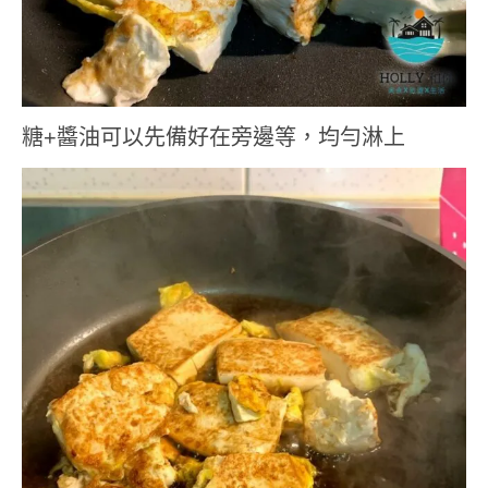
糖+醬油可以先備好在旁邊等，均勻淋上