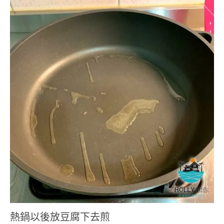
熱鍋以後放豆腐下去煎