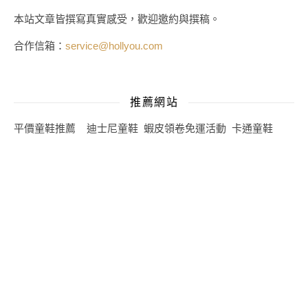
本站文章皆撰寫真實感受，歡迎邀約與撰稿。
合作信箱：
service@hollyou.com
推薦網站
平價童鞋推薦
迪士尼童鞋
蝦皮領卷免運活動
卡通童鞋