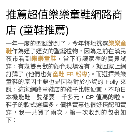
推薦超值樂樂童鞋網路商
店 (童鞋推薦)
一年一度的聖誕節到了，今年特地挑選
樂樂童
鞋
作為姪子姪女的聖誕禮物，因為之前在漢民
夜市看到
樂樂童鞋
，當下有讓家裡的寶貝試
穿，有幾雙喜歡的顏色現場沒有，就回家上網
訂購了 (他們也有
童鞋 FB 粉專
)。而選擇樂樂
童鞋的原因主要也是因為對於小資的 Holly 來
說，這家網路童鞋店的鞋子比較便宜，不項日
本機能鞋一雙都要一千多元，
CP 值高的啦
。
鞋子的款式選擇多，價格實惠也很好搭配和實
穿，我一共買了兩次，第一次收到的包裹如
下：