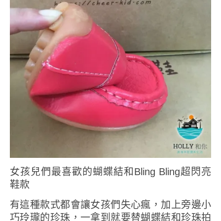
女孩兒們最喜歡的蝴蝶結和Bling Bling超閃亮
鞋款
有這種款式都會讓女孩們失心瘋，加上旁邊小
巧玲瓏的珍珠，一拿到就要替蝴蝶結和珍珠拍