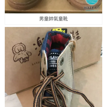
男童帥氣童靴