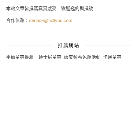
本站文章皆撰寫真實感受，歡迎邀約與撰稿。
合作信箱：
service@hollyou.com
推薦網站
平價童鞋推薦
迪士尼童鞋
蝦皮領卷免運活動
卡通童鞋